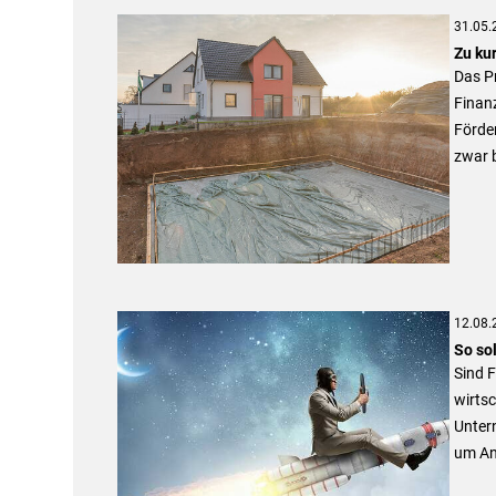
31.05.
Zu ku
Das Pr
Finanz
Förder
zwar 
12.08.
So so
Sind F
wirtsc
Unter
um An