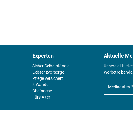
Experten
Aktuelle Me
Sicher Selbstständig
Unsere aktuelle
Existenz­vorsorge
Werbetreibende,
Pflege versichert
4 Wände
Mediadaten 
Chefsache
Fürs Alter
KIOSK
Unsere Magazine gibt es digital im