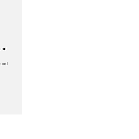
 und
 und