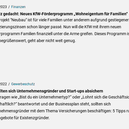
2023
Finanzen
rz gedacht: Neues KfW-Förderprogramm „Wohneigentum für Familien“
ojekt "Neubau" ist für viele Familien unter anderem aufgrund gestiegener
ierungszinsen schon länger passé. Nun will die KfW mit ihrem neuen
programm Familien finanziell unter die Arme greifen. Dieses Programm i
begrüßenswert, geht aber nicht weit genug.
2022
Gewerbeschutz
llten sich Unternehmensgründer und Start-ups absichern
ragen wie „Bist du ein Unternehmertyp?“ oder „Lohnt sich die Geschäftsi
haftlich?“ beantwortet und der Businessplan steht, sollten sich
nehmensgründer mit dem Thema Versicherungen beschäftigen: 5 Tipps r
gebote für Existenzgründer.