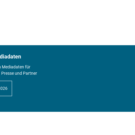
diadaten
n Mediadaten für
 Presse und Partner
2026
Abo
Hier geht's zum Print Abo und zum
gesamten Online Angebot des