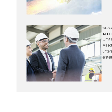
23.09.
ALTE 
… mit 
Masch
unters
erstel