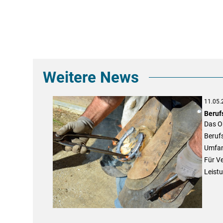
Weitere News
11.05.
Beruf
Das Ob
Berufs
Umfang
Für Ve
Leist