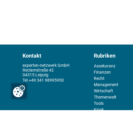
Kontakt
Rubriken
experten-netzwerk GmbH
Assekuranz
Reclamstraße 42
Finanzen
04315 Leipzig
Recht
+49 341 98995950
Management
Wirtschaft
Themenwelt
Tools
Kiosk
Redaktion
Rechtliches
Über uns
Abo