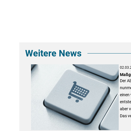
Weitere News
02.03.
Maßge
Der A
nunme
einen 
entste
aber v
Das v