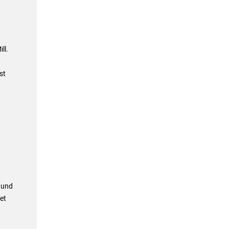
ll.
st
 und
et