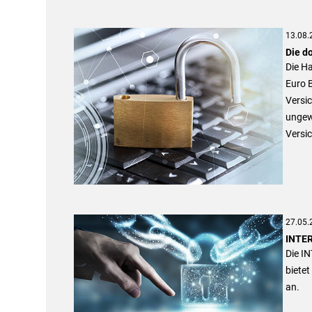
13.08.
Die d
Die Ha
Euro B
Versic
ungew
Versi
27.05.
INTER
Die I
bietet
an.