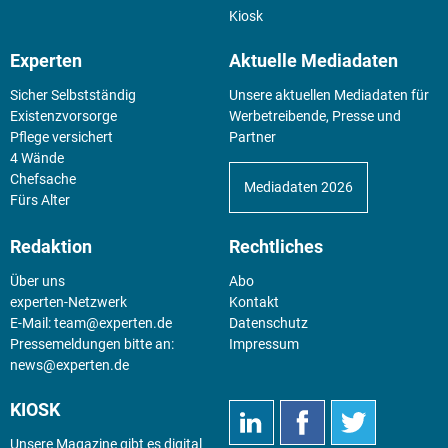
Kiosk
Experten
Aktuelle Mediadaten
Sicher Selbstständig
Unsere aktuellen Mediadaten für
Existenz­vorsorge
Werbetreibende, Presse und
Pflege versichert
Partner
4 Wände
Chefsache
Mediadaten 2026
Fürs Alter
Redaktion
Rechtliches
Über uns
Abo
experten-Netzwerk
Kontakt
E-Mail:
team@experten.de
Datenschutz
Pressemeldungen bitte an:
Impressum
news@experten.de
KIOSK
Unsere Magazine gibt es digital