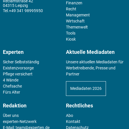
Reclamstraße 42
Finanzen
04315 Leipzig
Recht
+49 341 98995950
Management
Wirtschaft
Themenwelt
Tools
Kiosk
Experten
Aktuelle Mediadaten
Sicher Selbstständig
Unsere aktuellen Mediadaten für
Existenz­vorsorge
Werbetreibende, Presse und
Pflege versichert
Partner
4 Wände
Chefsache
Mediadaten 2026
Fürs Alter
Redaktion
Rechtliches
Über uns
Abo
experten-Netzwerk
Kontakt
E-Mail:
team@experten.de
Datenschutz