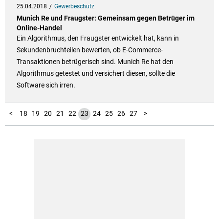
25.04.2018
Gewerbeschutz
Munich Re und Fraugster: Gemeinsam gegen Betrüger im
Online-Handel
Ein Algorithmus, den Fraugster entwickelt hat, kann in
Sekundenbruchteilen bewerten, ob E-Commerce-
Transaktionen betrügerisch sind. Munich Re hat den
Algorithmus getestet und versichert diesen, sollte die
Software sich irren.
10
11
12
13
14
15
16
17
28
29
30
1
2
3
4
5
6
7
8
9
<
18
19
20
21
22
23
24
25
26
27
>