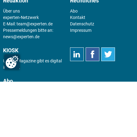
Redaktion
Rechtliches
Über uns
Abo
experten-Netzwerk
Kontakt
E-Mail:
team@experten.de
Datenschutz
Pressemeldungen bitte an:
Impressum
news@experten.de
KIOSK
Unsere Magazine gibt es digital
im
Kiosk
.
Abo
Hier geht's zum Print Abo und
zum gesamten Online Angebot
des expertenReport.
Jetzt anmelden!