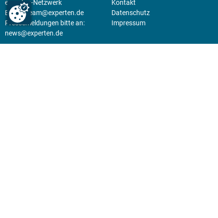
experten-Netzwerk
Kontakt
E-Mail:
team@experten.de
Datenschutz
Pressemeldungen bitte an:
Impressum
news@experten.de
KIOSK
Unsere Magazine gibt es digital
im
Kiosk
.
Abo
Hier geht's zum Print Abo und
zum gesamten Online Angebot
des expertenReport.
Jetzt anmelden!
© 2026 experten-netzwerk GmbH