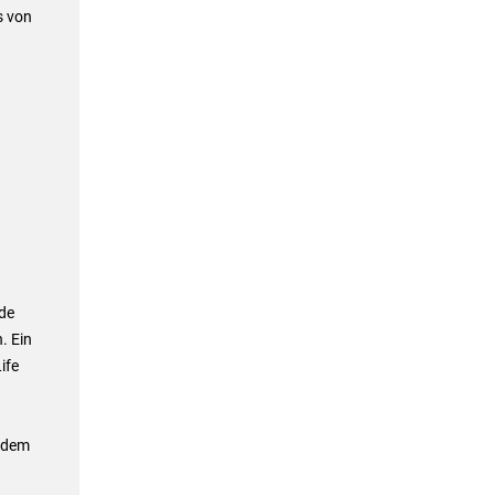
s von
de
. Ein
ife
erdem