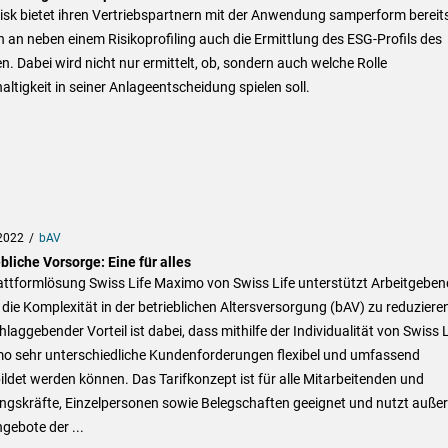
isk bietet ihren Vertriebspartnern mit der Anwendung samperform bereit
 an neben einem Risikoprofiling auch die Ermittlung des ESG-Profils des
. Dabei wird nicht nur ermittelt, ob, sondern auch welche Rolle
ltigkeit in seiner Anlageentscheidung spielen soll.
2022
bAV
bliche Vorsorge: Eine für alles
attformlösung Swiss Life Maximo von Swiss Life unterstützt Arbeitgeben
 die Komplexität in der betrieblichen Altersversorgung (bAV) zu reduzieren
laggebender Vorteil ist dabei, dass mithilfe der Individualität von Swiss L
o sehr unterschiedliche Kundenforderungen flexibel und umfassend
ldet werden können. Das Tarifkonzept ist für alle Mitarbeitenden und
ngskräfte, Einzelpersonen sowie Belegschaften geeignet und nutzt auß
ngebote der ...