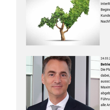
InterR
Beginn
Kunden
Nachha
24.03.
Betrie
Die Pl
dabei,
aussch
Maxim
abgebi
Führu
alle A