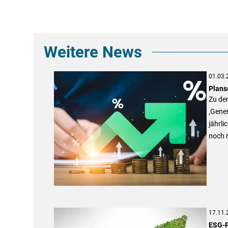
Weitere News
01.03.
Plans
Zu de
‚Gener
jährli
noch n
17.11.
ESG-P