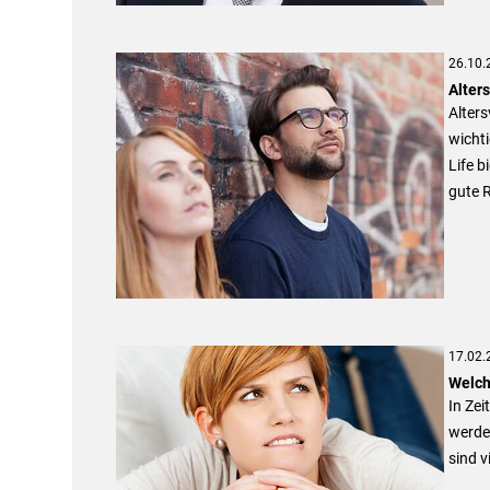
26.10.
Alter
Alters
wichti
Life 
gute 
17.02.
Welch
In Zei
werden
sind v