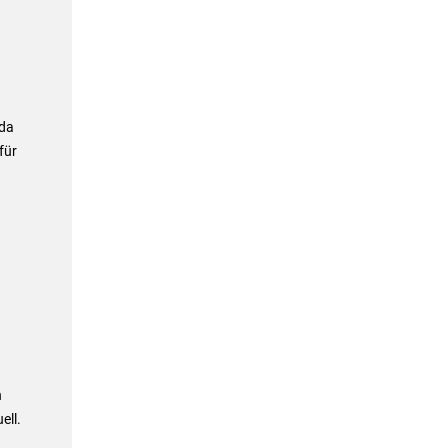
ada
für
n
ell.