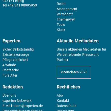
04315 Leipzig
Recht
+49 341 98995950
Management
Wirtschaft
Themenwelt
Tools
Kiosk
Experten
Aktuelle Mediadaten
Sicher Selbstständig
Unsere aktuellen Mediadaten für
Existenz­vorsorge
Werbetreibende, Presse und
Pflege versichert
Partner
4 Wände
Chefsache
Mediadaten 2026
Fürs Alter
Redaktion
Rechtliches
Über uns
Abo
experten-Netzwerk
Kontakt
E-Mail:
team@experten.de
Datenschutz
Pressemeldungen bitte an:
Impressum