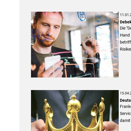
11.01.
Debek
Die "D
Hand 
betrif
Risike
15.04.
Deuts
Franke
Servi
damit 