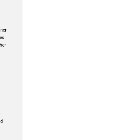
iner
es
her
r
nd