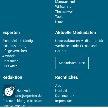
Management
Wirtschaft
Themenwelt
Tools
Kiosk
Experten
Aktuelle Mediadaten
Sicher Selbstständig
Unsere aktuellen Mediadaten für
Existenz­vorsorge
Werbetreibende, Presse und
Pflege versichert
Partner
4 Wände
Chefsache
Mediadaten 2026
Fürs Alter
Redaktion
Rechtliches
Über uns
Abo
experten-Netzwerk
Kontakt
E-Mail:
team@experten.de
Datenschutz
Pressemeldungen bitte an:
Impressum
news@experten.de