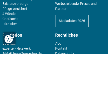
Existenz­vorsorge
Werbetreibende, Presse und
Pflege versichert
Partner
4 Wände
Chefsache
Mediadaten 2026
Fürs Alter
Redaktion
Rechtliches
Über uns
Abo
experten-Netzwerk
Kontakt
E-Mail:
team@experten.de
Datenschutz
Pressemeldungen bitte an:
Impressum
news@experten.de
KIOSK
Unsere Magazine gibt es digital
im
Kiosk
.
Abo
Hier geht's zum Print Abo und