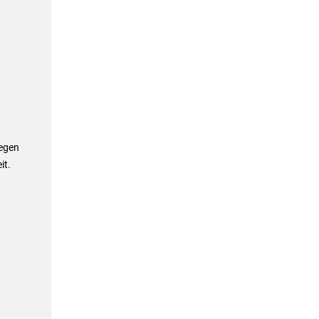
legen
it.