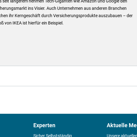
ts seit längerem nehmen Tech-Giganten wie Amazon und Google den
cherungsmarkt ins Visier. Auch Unternehmen aus anderen Branchen
chen ihr Kerngeschäft durch Versicherungsprodukte auszubauen – der
ß von IKEA ist hierfür ein Beispiel.
Experten
Aktuelle Me
Sicher Selbstständig
Unsere aktuelle