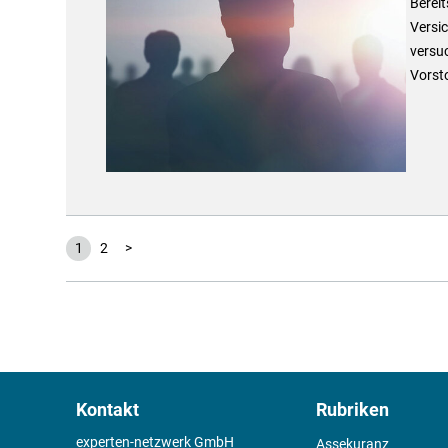
Berei
Versi
versu
Vorsto
1
2
>
Kontakt
Rubriken
experten-netzwerk GmbH
Assekuranz