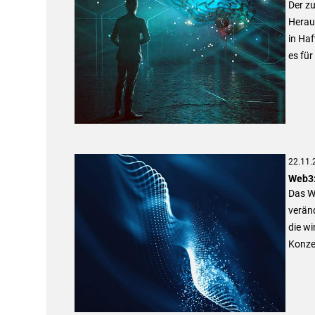
Der zu
Herau
in Ha
es für
22.11.
Web3:
Das We
verän
die wi
Konzep