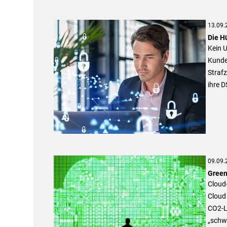
13.09.
Die H
Kein 
Kunde
Straf
ihre 
09.09.
Green
Cloud-
Cloud
CO2-L
„schw