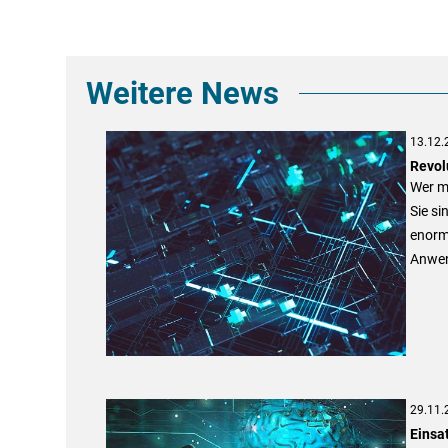
Weitere News
13.12.
Revolu
Wer m
Sie si
enorm
Anwen
29.11.
Einsat