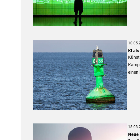
10.05.
KI als
Künstl
Kampf 
einen
18.03.
Neue 