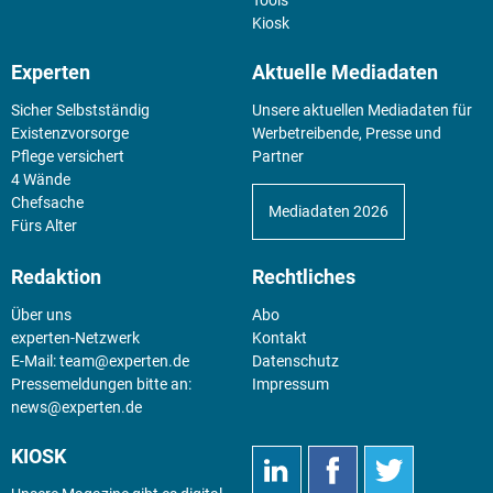
Tools
Kiosk
Experten
Aktuelle Mediadaten
Sicher Selbstständig
Unsere aktuellen Mediadaten für
Existenz­vorsorge
Werbetreibende, Presse und
Pflege versichert
Partner
4 Wände
Chefsache
Mediadaten 2026
Fürs Alter
Redaktion
Rechtliches
Über uns
Abo
experten-Netzwerk
Kontakt
E-Mail:
team@experten.de
Datenschutz
Pressemeldungen bitte an:
Impressum
news@experten.de
KIOSK