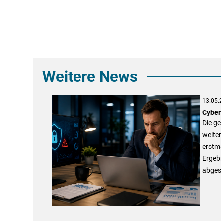
Weitere News
13.05.
Cyber
Die ge
weiter
erstma
Ergebn
abgesi