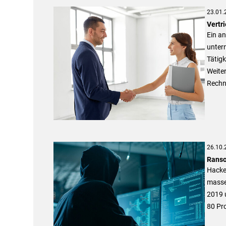
23.01.
Vertr
Ein a
unter
Tätigk
Weiter
Rechn
26.10.
Ranso
Hacker
masse
2019 u
80 Pro