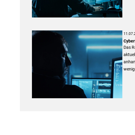
11.07.
Cyber
Das Ra
aktue
anhan
wenige