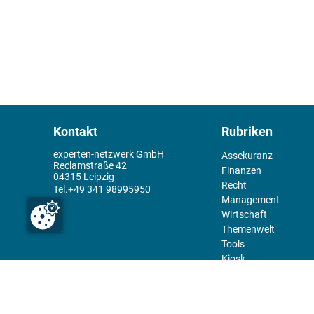
Kontakt
Rubriken
experten-netzwerk GmbH
Assekuranz
Reclamstraße 42
Finanzen
04315 Leipzig
Recht
+49 341 98995950
Management
Wirtschaft
Themenwelt
Tools
Kiosk
Redaktion
Rechtliches
Über uns
Abo