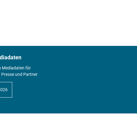
diadaten
n Mediadaten für
 Presse und Partner
2026
Abo
Hier geht's zum Print Abo und zum
gesamten Online Angebot des