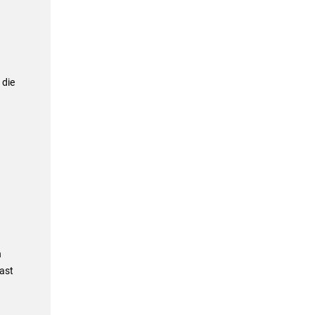
 die
n
fast