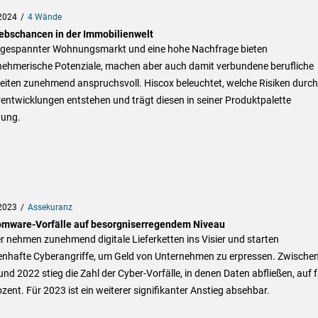
2024
4 Wände
iebschancen in der Immobilienwelt
ngespannter Wohnungsmarkt und eine hohe Nachfrage bieten
nehmerische Potenziale, machen aber auch damit verbundene berufliche
eiten zunehmend anspruchsvoll. Hiscox beleuchtet, welche Risiken durch
entwicklungen entstehen und trägt diesen in seiner Produktpalette
ung.
2023
Assekuranz
mware-Vorfälle auf besorgniserregendem Niveau
 nehmen zunehmend digitale Lieferketten ins Visier und starten
nhafte Cyberangriffe, um Geld von Unternehmen zu erpressen. Zwische
nd 2022 stieg die Zahl der Cyber-Vorfälle, in denen Daten abfließen, auf 
zent. Für 2023 ist ein weiterer signifikanter Anstieg absehbar.