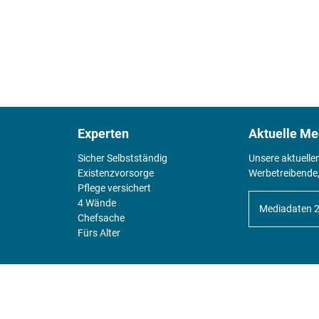
Experten
Aktuelle Me
Sicher Selbstständig
Unsere aktuelle
Existenz­vorsorge
Werbetreibende,
Pflege versichert
4 Wände
Mediadaten 
Chefsache
Fürs Alter
KIOSK
Unsere Magazine gibt es digital im