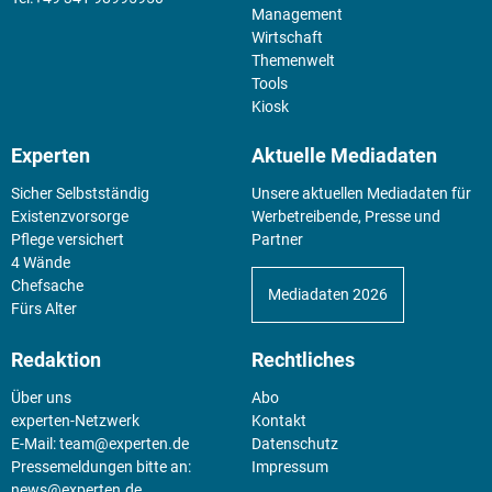
Management
Wirtschaft
Themenwelt
Tools
Kiosk
Experten
Aktuelle Mediadaten
Sicher Selbstständig
Unsere aktuellen Mediadaten für
Existenz­vorsorge
Werbetreibende, Presse und
Pflege versichert
Partner
4 Wände
Chefsache
Mediadaten 2026
Fürs Alter
Redaktion
Rechtliches
Über uns
Abo
experten-Netzwerk
Kontakt
E-Mail:
team@experten.de
Datenschutz
Pressemeldungen bitte an:
Impressum
news@experten.de