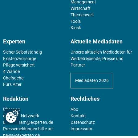
Management
Wirtschaft
Themenwelt
Tools
Kiosk
Experten
Aktuelle Mediadaten
Sicher Selbstständig
Unsere aktuellen Mediadaten für
Existenz­vorsorge
Werbetreibende, Presse und
Pflege versichert
Partner
4 Wände
Chefsache
Mediadaten 2026
Fürs Alter
Redaktion
Rechtliches
Über uns
Abo
experten-Netzwerk
Kontakt
E-Mail:
team@experten.de
Datenschutz
Pressemeldungen bitte an:
Impressum
news@experten.de