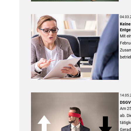
04.03.
Keine
Entge
Mit ei
Febru
Zusam
betrie
14.05.
DSGVO
Am 25
ab. Di
tätigk
Gerade