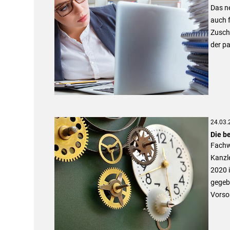
Das ne
auch f
Zusch
der p
24.03.
Die be
Fachwi
Kanzle
2020 
gegebe
Vorso