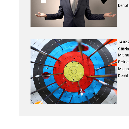
benöti
14.02.
Stärk
Mit n
Betri
Michae
Recht 