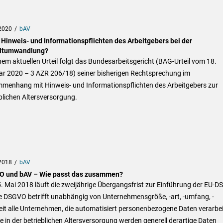
2020
bAV
 Hinweis- und Informationspflichten des Arbeitgebers bei der
ltumwandlung?
nem aktuellen Urteil folgt das Bundesarbeitsgericht (BAG-Urteil vom 18.
ar 2020 – 3 AZR 206/18) seiner bisherigen Rechtsprechung im
menhang mit Hinweis- und Informationspflichten des Arbeitgebers zur
blichen Altersversorgung.
2018
bAV
 und bAV – Wie passt das zusammen?
. Mai 2018 läuft die zweijährige Übergangsfrist zur Einführung der EU-
e DSGVO betrifft unabhängig von Unternehmensgröße, -art, -umfang, -
eit alle Unternehmen, die automatisiert personenbezogene Daten verarbei
 in der betrieblichen Altersversorgung werden generell derartige Daten