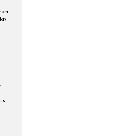
er um
er)
e
aus