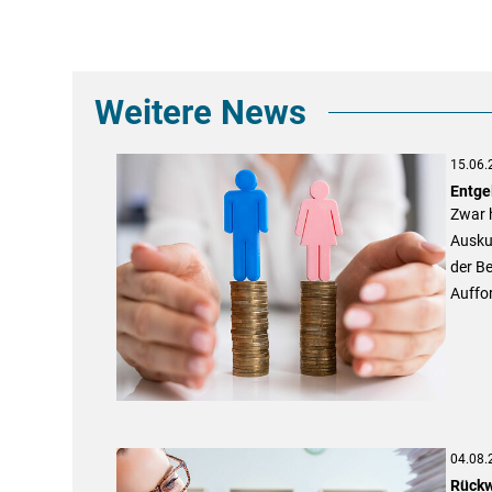
Weitere News
15.06.
Entge
Zwar h
Ausku
der Be
Auffor
04.08.
Rückw