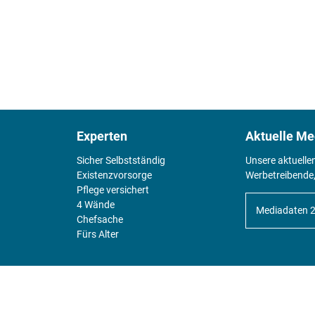
Experten
Aktuelle Me
Sicher Selbstständig
Unsere aktuelle
Existenz­vorsorge
Werbetreibende,
Pflege versichert
4 Wände
Mediadaten 
Chefsache
Fürs Alter
KIOSK
Unsere Magazine gibt es digital im