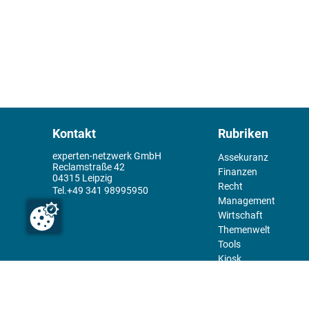
Kontakt
Rubriken
experten-netzwerk GmbH
Assekuranz
Reclamstraße 42
Finanzen
04315 Leipzig
Recht
+49 341 98995950
Management
Wirtschaft
Themenwelt
Tools
Kiosk
Redaktion
Rechtliches
Über uns
Abo