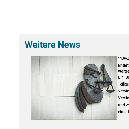
Weitere News
11.06.
Endet
weitr
Ein Ku
Teilka
Versic
Versic
und wi
eines