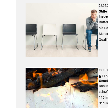
21.09.
Still
Insges
Dritte
als Ha
Mensch
Qualif
19.05.
§ 116
Geset
Das I
seine 
116 In
Schuld