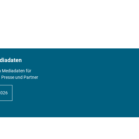
diadaten
n Mediadaten für
 Presse und Partner
2026
Abo
Hier geht's zum Print Abo und zum