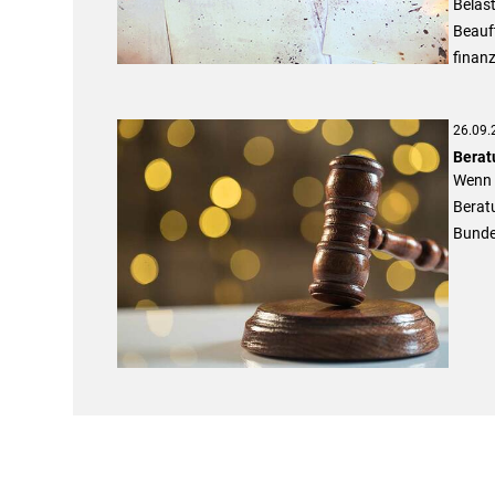
Belas
Beauf
finanz
26.09.
Berat
Wenn 
Beratu
Bunde