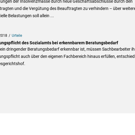
tungen der Insolvenzmasse durch neue Geschäftsabschlüsse durch den
tragten und die Vergütung des Beauftragten zu verhindern – über weiter
ielle Belastungen soll allein ...
2018
Urteile
ungspflicht des Sozialamts bei erkennbarem Beratungsbedarf
ein dringender Beratungsbedarf erkennbar ist, müssen Sachbearbeiter ih
ngspflicht auch über den eigenen Fachbereich hinaus erfüllen, entschied
sgerichtshof.