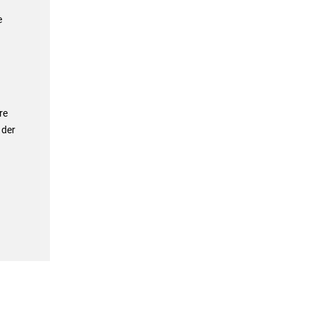
e
re
 der