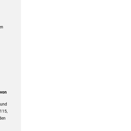
en
 von
 und
 115,
den