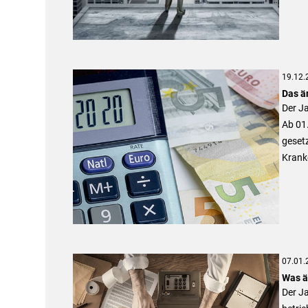
19.12.
Das ä
Der J
Ab 01.
gesetz
Krank
07.01.
Was ä
Der Ja