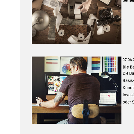
betrie
07.06.
Die B
Die Ba
Basis-
Kunde
Inves
oder S