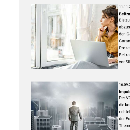
11.11.
Beitra
Bis zu
abzusc
den Ge
Garan
Prozen
Beitr
vor Si
16.09.
Impul
Der V
die ko
richte
der F
Theme