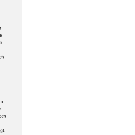
n
e
5
ch
an
r
eben
gt.