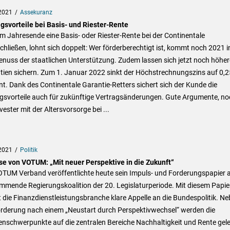
2021
Assekuranz
gsvorteile bei Basis- und Riester-Rente
m Jahresende eine Basis- oder Riester-Rente bei der Continentale
hließen, lohnt sich doppelt: Wer förderberechtigt ist, kommt noch 2021 i
nuss der staatlichen Unterstützung. Zudem lassen sich jetzt noch höher
tien sichern. Zum 1. Januar 2022 sinkt der Höchstrechnungszins auf 0,2
t. Dank des Continentale Garantie-Retters sichert sich der Kunde die
agsvorteile auch für zukünftige Vertragsänderungen. Gute Argumente, no
lvester mit der Altersvorsorge bei ...
2021
Politik
se von VOTUM: „Mit neuer Perspektive in die Zukunft“
OTUM Verband veröffentlichte heute sein Impuls- und Forderungspapier 
mmende Regierungskoalition der 20. Legislaturperiode. Mit diesem Papie
t die Finanzdienstleistungsbranche klare Appelle an die Bundespolitik. N
orderung nach einem „Neustart durch Perspektivwechsel“ werden die
nschwerpunkte auf die zentralen Bereiche Nachhaltigkeit und Rente gele