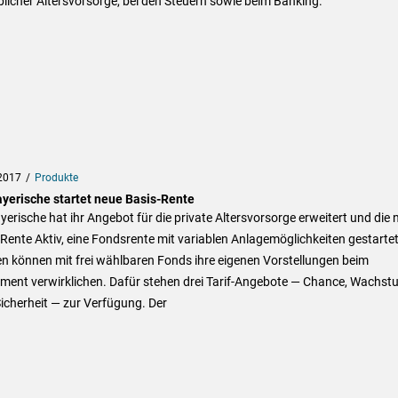
blicher Altersvorsorge, bei den Steuern sowie beim Banking.
2017
Produkte
ayerische startet neue Basis-Rente
yerische hat ihr Angebot für die private Altersvorsorge erweitert und die 
Rente Aktiv, eine Fondsrente mit variablen Anlagemöglichkeiten gestartet
n können mit frei wählbaren Fonds ihre eigenen Vorstellungen beim
tment verwirklichen. Dafür stehen drei Tarif-Angebote — Chance, Wachst
icherheit — zur Verfügung. Der