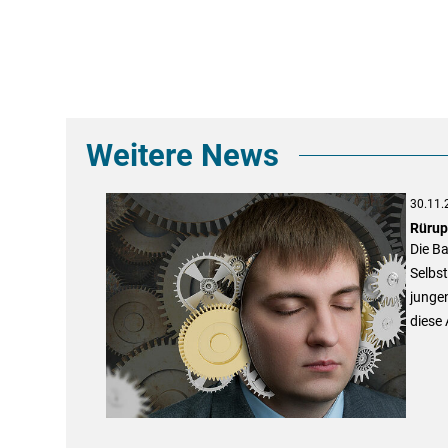
Weitere News
30.11.
Rürup
Die Ba
Selbst
jungen
diese 