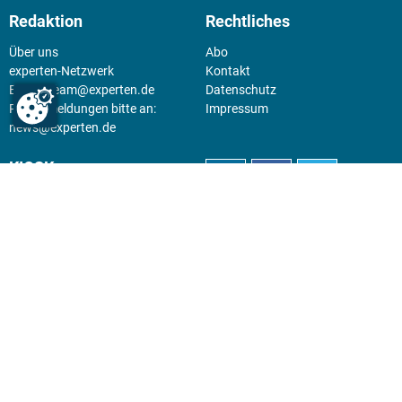
Redaktion
Rechtliches
Über uns
Abo
experten-Netzwerk
Kontakt
E-Mail:
team@experten.de
Datenschutz
Pressemeldungen bitte an:
Impressum
news@experten.de
KIOSK
Unsere Magazine gibt es digital
im
Kiosk
.
Abo
Hier geht's zum Print Abo und
zum gesamten Online Angebot
des expertenReport.
Jetzt anmelden!