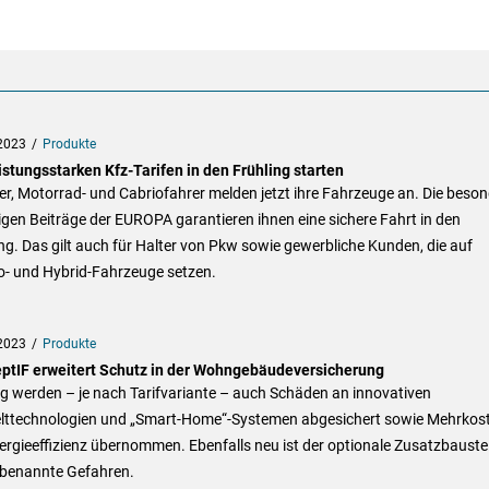
2023
Produkte
istungsstarken Kfz-Tarifen in den Frühling starten
, Motorrad- und Cabriofahrer melden jetzt ihre Fahrzeuge an. Die beson
gen Beiträge der EUROPA garantieren ihnen eine sichere Fahrt in den
ng. Das gilt auch für Halter von Pkw sowie gewerbliche Kunden, die auf
o- und Hybrid-Fahrzeuge setzen.
2023
Produkte
ptIF erweitert Schutz in der Wohngebäudeversicherung
g werden – je nach Tarifvariante – auch Schäden an innovativen
ttechnologien und „Smart-Home“-Systemen abgesichert sowie Mehrkos
ergieeffizienz übernommen. Ebenfalls neu ist der optionale Zusatzbauste
nbenannte Gefahren.