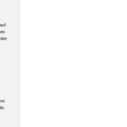
 auf
nes
 den
von
ie