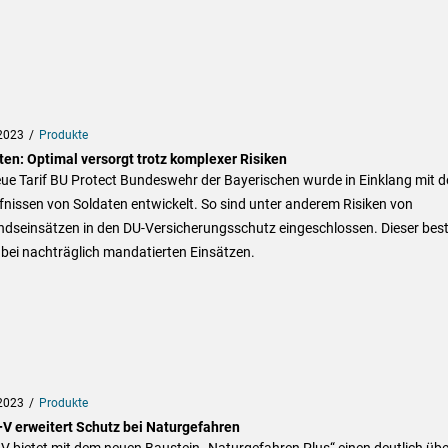
2023
Produkte
ten: Optimal versorgt trotz komplexer Risiken
ue Tarif BU Protect Bundeswehr der Bayerischen wurde in Einklang mit d
nissen von Soldaten entwickelt. So sind unter anderem Risiken von
ndseinsätzen in den DU-Versicherungsschutz eingeschlossen. Dieser bes
bei nachträglich mandatierten Einsätzen.
2023
Produkte
+V erweitert Schutz bei Naturgefahren
V bietet mit dem neuen Baustein „Naturgefahren Plus“ einen deutlich übe