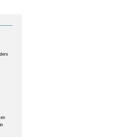
ders
ten
in