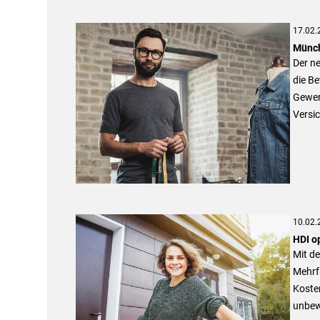
17.02.
Münch
Der n
die Be
Gewerb
Versi
10.02.
HDI o
Mit de
Mehrf
Koste
unbew