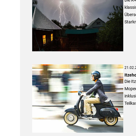
klass
Übers
Stark
21.02.
Itzeh
Die It
Moped-
inklu
Teilka