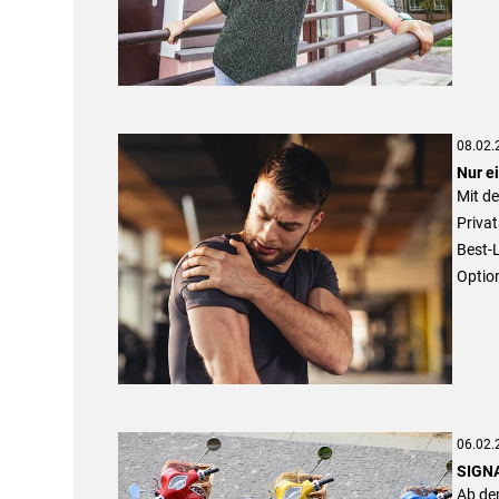
08.02.
Nur e
Mit de
Priva
Best-
Optio
06.02.
SIGNA
Ab de