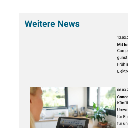
Weitere News
13.03.
Mit le
Camper
günsti
Frühli
Elektr
06.03.
Conce
Künfti
Umwel
für En
für u