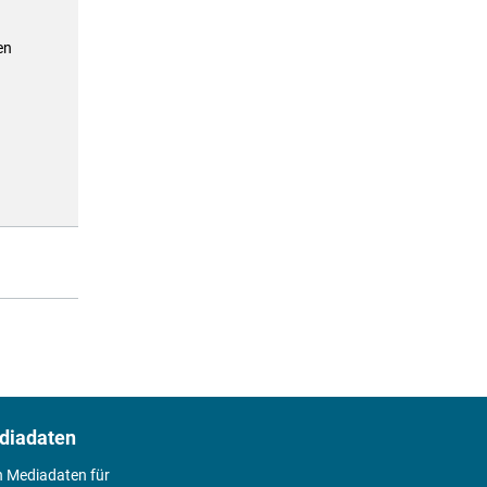
en
diadaten
n Mediadaten für