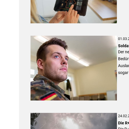
01.03.
Solda
Der ne
Bedürf
Ausla
sogar 
24.02.
Die R
Die R+