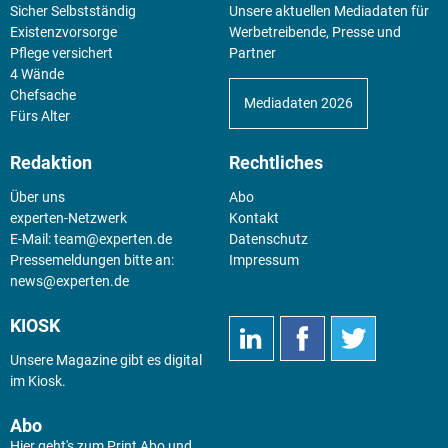
Sicher Selbstständig
Unsere aktuellen Mediadaten für
Existenz­vorsorge
Werbetreibende, Presse und
Pflege versichert
Partner
4 Wände
Chefsache
Mediadaten 2026
Fürs Alter
Redaktion
Rechtliches
Über uns
Abo
experten-Netzwerk
Kontakt
E-Mail:
team@experten.de
Datenschutz
Pressemeldungen bitte an:
Impressum
news@experten.de
KIOSK
Unsere Magazine gibt es digital
im
Kiosk
.
Abo
Hier geht's zum Print Abo und