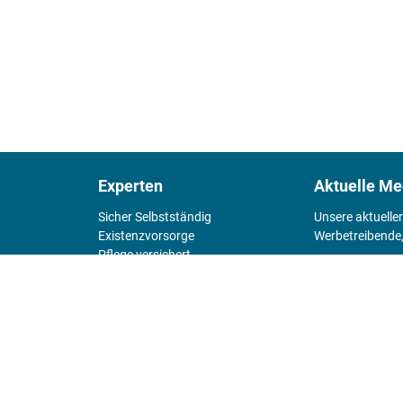
Experten
Aktuelle Me
Sicher Selbstständig
Unsere aktuelle
Existenz­vorsorge
Werbetreibende,
Pflege versichert
4 Wände
Mediadaten 
Chefsache
Fürs Alter
KIOSK