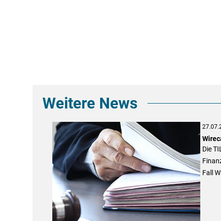
Weitere News
27.07.
Wirec
Die T
Finan
Fall W