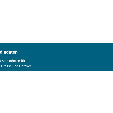
diadaten
n Mediadaten für
 Presse und Partner
2026
Abo
Hier geht's zum Print Abo und zum