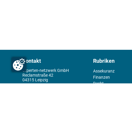
Kontakt
Rubriken
experten-netzwerk GmbH
Assekuranz
Reclamstraße 42
Finanzen
04315 Leipzig
Recht
+49 341 98995950
Management
Wirtschaft
Themenwelt
Tools
Kiosk
Redaktion
Rechtliches