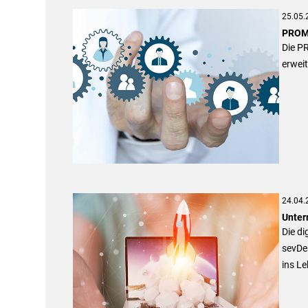
25.05.
PROMA
Die P
erweit
24.04.
Unter
Die d
sevDe
ins Le