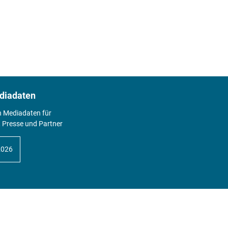
diadaten
n Mediadaten für
 Presse und Partner
2026
Abo
Hier geht's zum Print Abo und zum
gesamten Online Angebot des