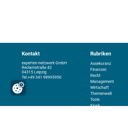
Kontakt
Rubriken
experten-netzwerk GmbH
Assekuranz
Reclamstraße 42
Finanzen
04315 Leipzig
Recht
+49 341 98995950
Management
Wirtschaft
Themenwelt
Tools
Kiosk
Redaktion
Rechtliches
Über uns
Abo