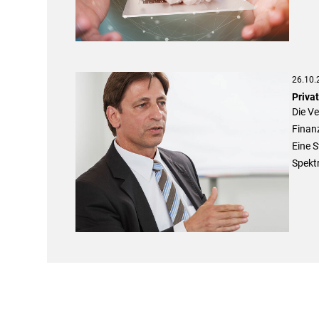
26.10.
Priva
Die V
Finan
Eine S
Spekt