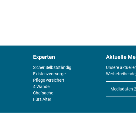
Experten
Aktuelle Me
Sicher Selbstständig
Unsere aktuelle
Existenz­vorsorge
Werbetreibende,
Pflege versichert
4 Wände
Mediadaten 
Chefsache
Fürs Alter
KIOSK
Unsere Magazine gibt es digital im