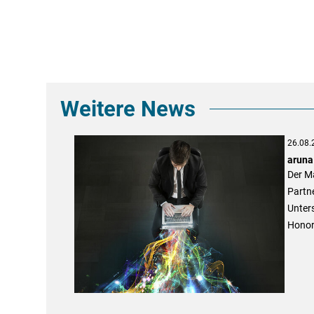
Weitere News
26.08.
aruna
Der Ma
Partn
Unter
Honor