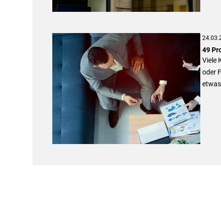
24.03.
49 Pr
Viele 
oder F
etwas