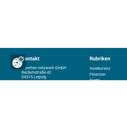
Kontakt
Rubriken
experten-netzwerk GmbH
Assekuranz
Reclamstraße 42
Finanzen
04315 Leipzig
Recht
+49 341 98995950
Management
Wirtschaft
Themenwelt
Tools
Kiosk
Redaktion
Rechtliches