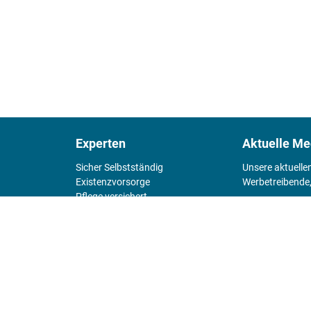
Experten
Aktuelle Me
Sicher Selbstständig
Unsere aktuelle
Existenz­vorsorge
Werbetreibende,
Pflege versichert
4 Wände
Mediadaten 
Chefsache
Fürs Alter
KIOSK