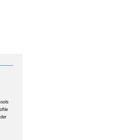
tools
file
 der