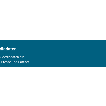
diadaten
n Mediadaten für
 Presse und Partner
2026
Abo
Hier geht's zum Print Abo und zum