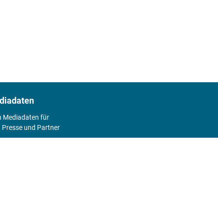
diadaten
n Mediadaten für
 Presse und Partner
2026
Abo
Hier geht's zum Print Abo und zum