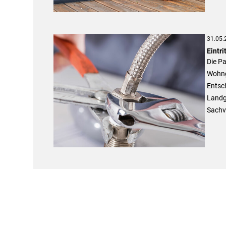
31.05.
Eintri
Die Pa
Wohng
Entsc
Landg
Sachv