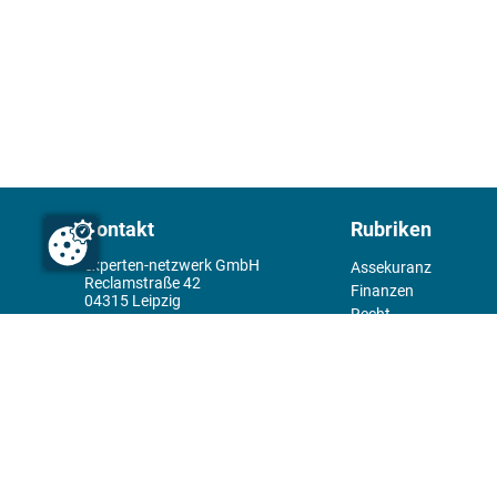
Kontakt
Rubriken
experten-netzwerk GmbH
Assekuranz
Reclamstraße 42
Finanzen
04315 Leipzig
Recht
+49 341 98995950
Management
Wirtschaft
Themenwelt
Tools
Kiosk
Redaktion
Rechtliches