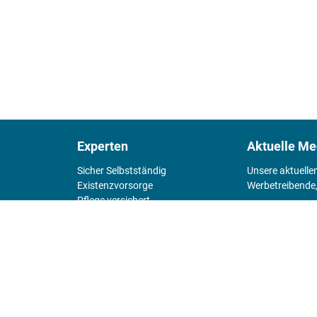
Experten
Aktuelle Me
Sicher Selbstständig
Unsere aktuelle
Existenz­vorsorge
Werbetreibende,
Pflege versichert
4 Wände
Mediadaten 
Chefsache
Fürs Alter
KIOSK