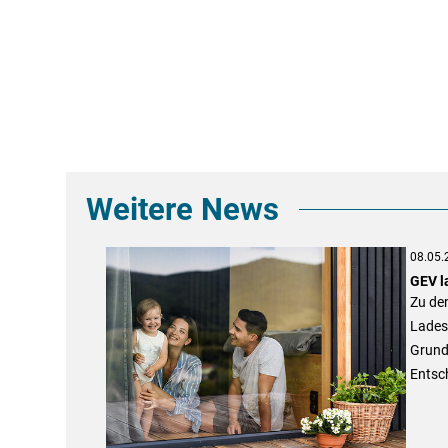
Weitere News
08.05.
GEV l
Zu de
Lades
Grund
Entsc