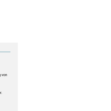
g von
r.