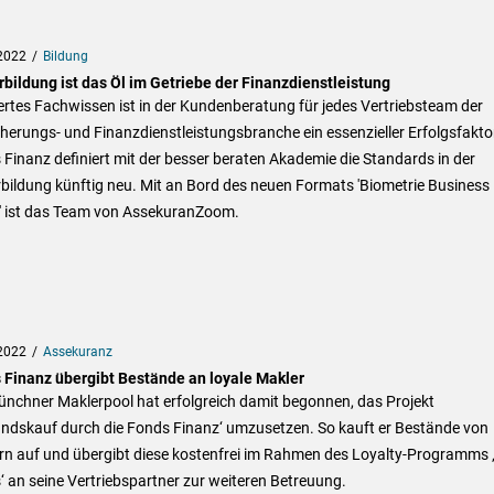
2022
Bildung
rbildung ist das Öl im Getriebe der Finanzdienstleistung
rtes Fachwissen ist in der Kundenberatung für jedes Vertriebsteam der
herungs- und Finanzdienstleistungsbranche ein essenzieller Erfolgsfaktor
Finanz definiert mit der besser beraten Akademie die Standards in der
bildung künftig neu. Mit an Bord des neuen Formats 'Biometrie Business
' ist das Team von AssekuranZoom.
2022
Assekuranz
 Finanz übergibt Bestände an loyale Makler
ünchner Maklerpool hat erfolgreich damit begonnen, das Projekt
andskauf durch die Fonds Finanz‘ umzusetzen. So kauft er Bestände von
rn auf und übergibt diese kostenfrei im Rahmen des Loyalty-Programms ‚
s‘ an seine Vertriebspartner zur weiteren Betreuung.