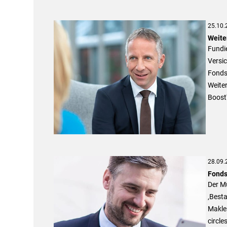
25.10.
Weite
Fundie
Versic
Fonds 
Weiter
Boost
28.09.
Fonds
Der M
‚Best
Makle
circle