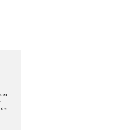
rden
-
 die