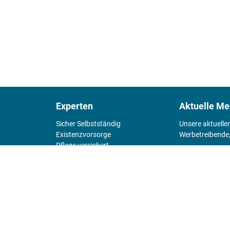
Experten
Aktuelle Me
Sicher Selbstständig
Unsere aktuelle
Existenz­vorsorge
Werbetreibende,
Pflege versichert
4 Wände
Mediadaten 
Chefsache
Fürs Alter
KIOSK