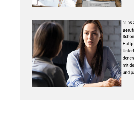
31.05.
Beruf
Schon
Haftpf
Unterf
denen 
mit d
und p