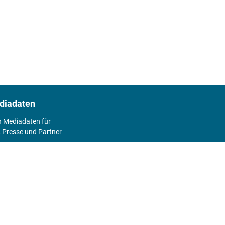
diadaten
n Mediadaten für
 Presse und Partner
2026
Abo
Hier geht's zum Print Abo und zum