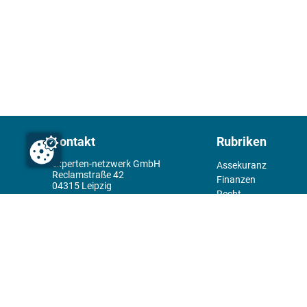
Kontakt
Rubriken
experten-netzwerk GmbH
Assekuranz
Reclamstraße 42
Finanzen
04315 Leipzig
Recht
+49 341 98995950
Management
Wirtschaft
Themenwelt
Tools
Kiosk
Redaktion
Rechtliches