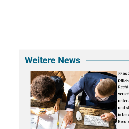
Weitere News
22.06.
Pflic
Recht
versch
unter 
und st
in ber
Berufs