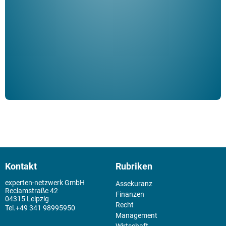
Klau
Schm
der 
Kontakt
Rubriken
experten-netzwerk GmbH
Assekuranz
Reclamstraße 42
Finanzen
04315 Leipzig
Recht
+49 341 98995950
Management