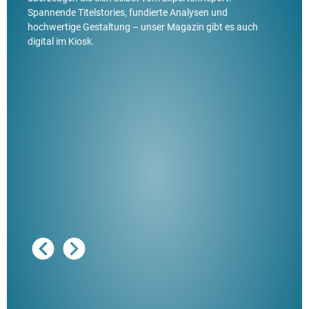
Spannende Titelstories, fundierte Analysen und
hochwertige Gestaltung – unser Magazin gibt es auch
digital im Kiosk.
Ausg
"De
Her
ble