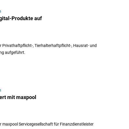
n
ital-Produkte auf
rivathaftpflicht-, Tierhalterhaftpflicht-, Hausrat- und
ung aufgeführt.
n
ert mit maxpool
r maxpool Servicegesellschaft für Finanzdienstleister