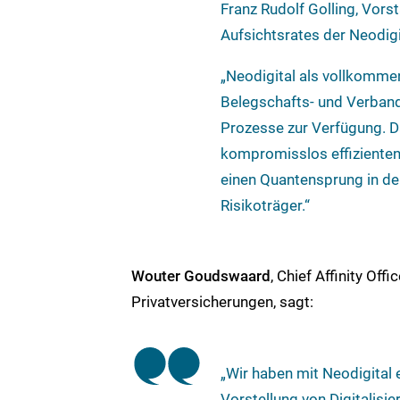
Franz Rudolf Golling, Vor
Aufsichtsrates der Neodig
„Neodigital als vollkommen 
Belegschafts- und Verband
Prozesse zur Verfügung. D
kompromisslos effiziente
einen Quantensprung in de
Risikoträger.“
Wouter Goudswaard
, Chief Affinity Off
Privatversicherungen, sagt:
„Wir haben mit Neodigital
Vorstellung von Digitalisie