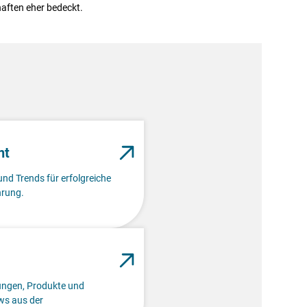
haften eher bedeckt.
nt
und Trends für erfolgreiche
rung.
lungen, Produkte und
s aus der