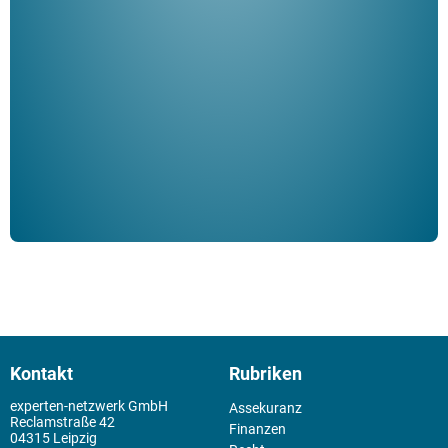
Her
ble
Klau
Schm
der 
Kontakt
Rubriken
experten-netzwerk GmbH
Assekuranz
Reclamstraße 42
Finanzen
04315 Leipzig