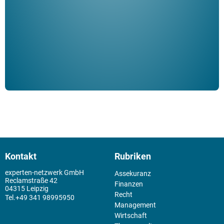
Klau
Schm
der 
Kontakt
Rubriken
experten-netzwerk GmbH
Assekuranz
Reclamstraße 42
Finanzen
04315 Leipzig
Recht
+49 341 98995950
Management
Wirtschaft