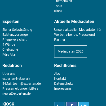
Themenwelt
Tools
Kiosk
Experten
Aktuelle Mediadaten
Sicher Selbstständig
Unsere aktuellen Mediadaten für
Existenz­vorsorge
Werbetreibende, Presse und
Pflege versichert
Partner
4 Wände
Chefsache
Mediadaten 2026
Fürs Alter
Redaktion
Rechtliches
Über uns
Abo
experten-Netzwerk
Kontakt
E-Mail:
team@experten.de
Datenschutz
Pressemeldungen bitte an:
Impressum
news@experten.de
KIOSK