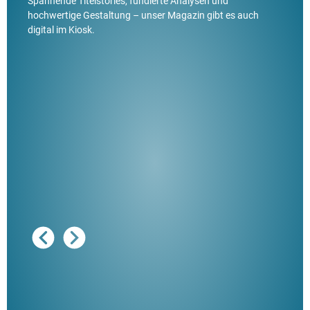
Spannende Titelstories, fundierte Analysen und
hochwertige Gestaltung – unser Magazin gibt es auch
digital im Kiosk.
Ausg
"De
Her
ble