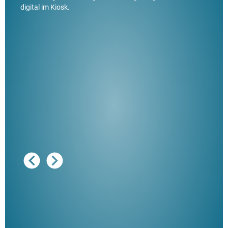
digital im Kiosk.
Ausg
"De
Her
ble
Klau
Schm