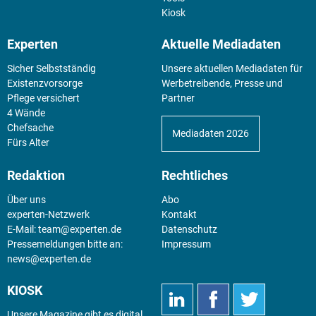
Kiosk
Experten
Aktuelle Mediadaten
Sicher Selbstständig
Unsere aktuellen Mediadaten für
Existenz­vorsorge
Werbetreibende, Presse und
Pflege versichert
Partner
4 Wände
Chefsache
Mediadaten 2026
Fürs Alter
Redaktion
Rechtliches
Über uns
Abo
experten-Netzwerk
Kontakt
E-Mail:
team@experten.de
Datenschutz
Pressemeldungen bitte an:
Impressum
news@experten.de
KIOSK
Unsere Magazine gibt es digital