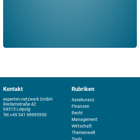
der 
Kontakt
Rubriken
experten-netzwerk GmbH
Assekuranz
Reclamstraße 42
Finanzen
04315 Leipzig
Recht
+49 341 98995950
Management
Wirtschaft
Themenwelt
Tools