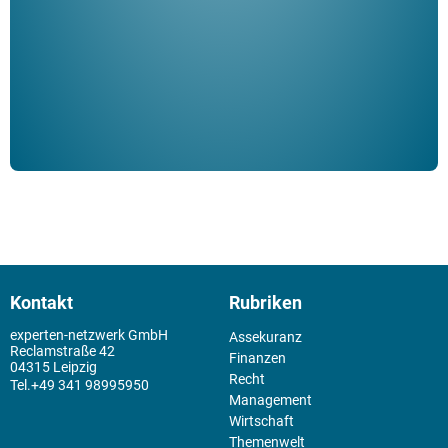
Schm
der 
Kontakt
Rubriken
experten-netzwerk GmbH
Assekuranz
Reclamstraße 42
Finanzen
04315 Leipzig
Recht
+49 341 98995950
Management
Wirtschaft
Themenwelt