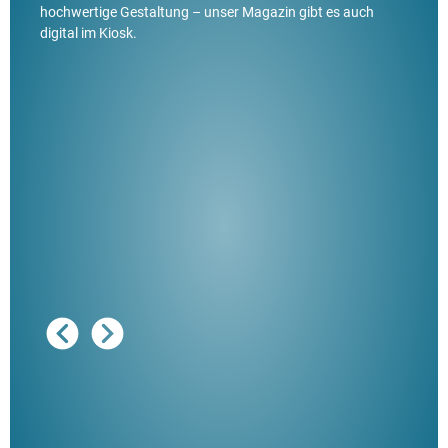
hochwertige Gestaltung – unser Magazin gibt es auch
digital im Kiosk.
Ausg
"De
Her
ble
Klau