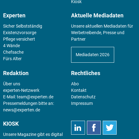
Kiosk
Experten
Aktuelle Mediadaten
Sicher Selbstständig
Unsere aktuellen Mediadaten für
Existenz­vorsorge
Werbetreibende, Presse und
Pflege versichert
Partner
4 Wände
Chefsache
Mediadaten 2026
Fürs Alter
Redaktion
Rechtliches
Über uns
Abo
experten-Netzwerk
Kontakt
E-Mail:
team@experten.de
Datenschutz
Pressemeldungen bitte an:
Impressum
news@experten.de
KIOSK
Unsere Magazine gibt es digital