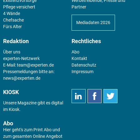
Existenz­vorsorge
Werbetreibende, Presse und
Pflege versichert
Partner
4 Wände
Chefsache
Mediadaten 2026
Fürs Alter
Redaktion
Rechtliches
Über uns
Abo
experten-Netzwerk
Kontakt
E-Mail:
team@experten.de
Datenschutz
Pressemeldungen bitte an:
Impressum
news@experten.de
KIOSK
Unsere Magazine gibt es digital
im
Kiosk
.
Abo
Hier geht's zum Print Abo und
zum gesamten Online Angebot