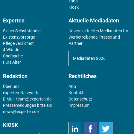
Tools
Kiosk
Experten
Aktuelle Mediadaten
Sicher Selbstständig
Unsere aktuellen Mediadaten für
Existenz­vorsorge
Werbetreibende, Presse und
Pflege versichert
Partner
4 Wände
Chefsache
Mediadaten 2026
Fürs Alter
Redaktion
Rechtliches
Über uns
Abo
experten-Netzwerk
Kontakt
E-Mail:
team@experten.de
Datenschutz
Pressemeldungen bitte an:
Impressum
news@experten.de
KIOSK