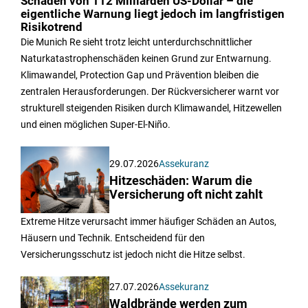
Schäden von 112 Milliarden US-Dollar – die
eigentliche Warnung liegt jedoch im langfristigen
Risikotrend
Die Munich Re sieht trotz leicht unterdurchschnittlicher
Naturkatastrophenschäden keinen Grund zur Entwarnung.
Klimawandel, Protection Gap und Prävention bleiben die
zentralen Herausforderungen. Der Rückversicherer warnt vor
strukturell steigenden Risiken durch Klimawandel, Hitzewellen
und einen möglichen Super-El-Niño.
29.07.2026
Assekuranz
Hitzeschäden: Warum die
Versicherung oft nicht zahlt
Extreme Hitze verursacht immer häufiger Schäden an Autos,
Häusern und Technik. Entscheidend für den
Versicherungsschutz ist jedoch nicht die Hitze selbst.
27.07.2026
Assekuranz
Waldbrände werden zum