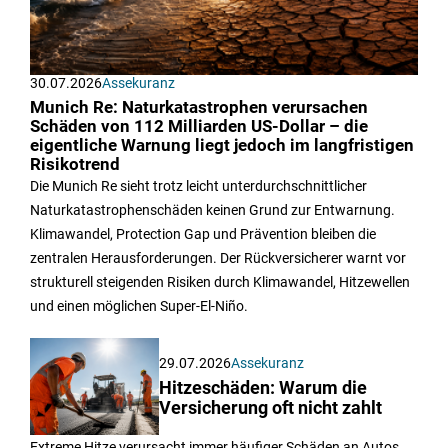
30.07.2026
Assekuranz
Munich Re: Naturkatastrophen verursachen
Schäden von 112 Milliarden US-Dollar – die
eigentliche Warnung liegt jedoch im langfristigen
Risikotrend
Die Munich Re sieht trotz leicht unterdurchschnittlicher
Naturkatastrophenschäden keinen Grund zur Entwarnung.
Klimawandel, Protection Gap und Prävention bleiben die
zentralen Herausforderungen. Der Rückversicherer warnt vor
strukturell steigenden Risiken durch Klimawandel, Hitzewellen
und einen möglichen Super-El-Niño.
29.07.2026
Assekuranz
Hitzeschäden: Warum die
Versicherung oft nicht zahlt
Extreme Hitze verursacht immer häufiger Schäden an Autos,