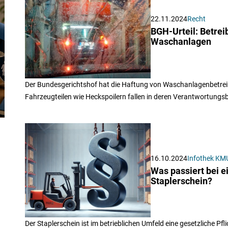
22.11.2024
Recht
BGH-Urteil: Betrei
Waschanlagen
Der Bundesgerichtshof hat die Haftung von Waschanlagenbetreib
Fahrzeugteilen wie Heckspoilern fallen in deren Verantwortungsb
16.10.2024
Infothek KM
Was passiert bei e
Staplerschein?
Der Staplerschein ist im betrieblichen Umfeld eine gesetzliche Pfl