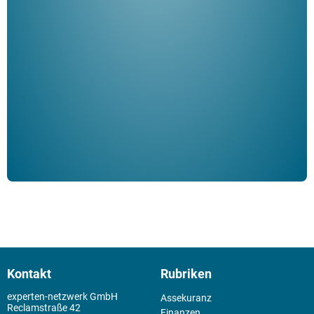
"De
Her
ble
Klau
Schm
der 
Kontakt
Rubriken
experten-netzwerk GmbH
Assekuranz
Reclamstraße 42
Finanzen