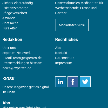
Sicher Selbstständig
Unsere aktuellen Mediadaten für
Existenz­vorsorge
Werbetreibende, Presse und
Pflege versichert
Partner
4 Wände
Chefsache
Mediadaten 2026
Fürs Alter
Redaktion
Rechtliches
Über uns
Abo
experten-Netzwerk
Kontakt
E-Mail:
team@experten.de
Datenschutz
Pressemeldungen bitte an:
Impressum
news@experten.de
KIOSK
Unsere Magazine gibt es digital
im
Kiosk
.
Abo
Hier geht's zum Print Abo und