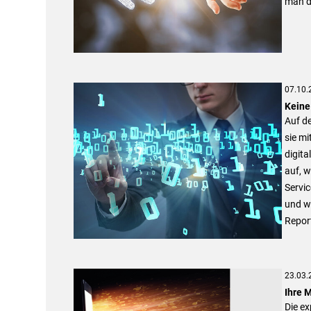
man de
07.10.
Keine
Auf de
sie m
digit
auf, w
Servic
und wi
Report
23.03.
Ihre 
Die ex