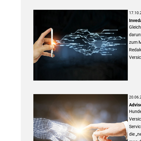
17.10.
Inved
Gleic
darun
zum M
Redak
Versi
20.06.
Advis
Hunder
Versic
Servic
die „n