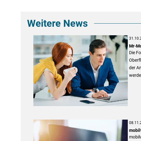
Weitere News
31.10.
Mr-Mo
Die F
Oberfl
der An
werde
08.11.
mobil
mobilv