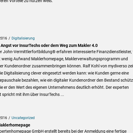
ren Vorteile zu nutzen weiß.
2016
Digitalisierung
 Angst vor InsurTechs oder dem Weg zum Makler 4.0
r John-Vermittlerfortbildung® erfahren interessierte Finanzdienstleister,
it wenig Aufwand Maklerhomepage, Maklerverwaltungsprogramm und
aler Kundenordner zusammenbringen können. Ralf Kohl von mydiverso zei
ie Digitalisierung clever eingesetzt werden kann: wie Kunden gerne eine
epauschale bezahlen, wie ein digitaler Kundenordner den Bestand schütz
e er den Wert des eigenen Unternehmens deutlich erhöht. Der experten
 spricht mit ihm über InsurTechs ...
2016
Uncategorized
Maklerhomepage
pertenhomepage GmbH erstellt bereits bei der Anmeldung eine fertige