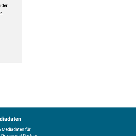
 der
e.
diadaten
n Mediadaten für
 Presse und Partner