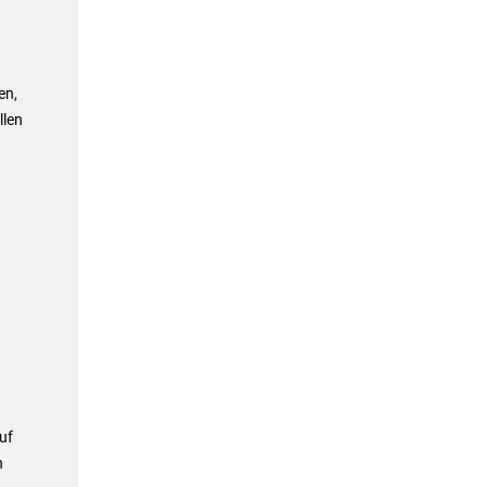
en,
llen
uf
n