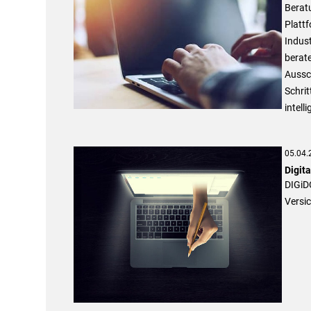
Beratu
Platt
Indus
berate
Aussch
Schrit
intelli
05.04.
Digit
DIGiDO
Versic