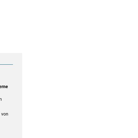
erne
n
g von