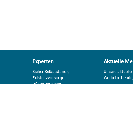
Experten
Aktuelle Me
Sicher Selbstständig
Unsere aktuelle
Existenz­vorsorge
Werbetreibende,
Pflege versichert
4 Wände
Mediadaten 
Chefsache
Fürs Alter
KIOSK