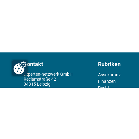
Kontakt
Rubriken
experten-netzwerk GmbH
Assekuranz
Reclamstraße 42
Finanzen
04315 Leipzig
Recht
+49 341 98995950
Management
Wirtschaft
Themenwelt
Tools
Kiosk
Redaktion
Rechtliches