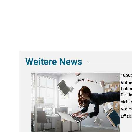
Weitere News
18.08.
Virtu
Unte
Die Um
nicht 
Vorte
Effizi