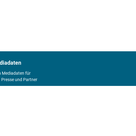
diadaten
n Mediadaten für
 Presse und Partner
2026
Abo
Hier geht's zum Print Abo und zum