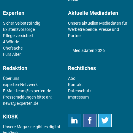
Experten
Aktuelle Mediadaten
Sicher Selbstständig
Unsere aktuellen Mediadaten für
Existenz­vorsorge
Werbetreibende, Presse und
Pflege versichert
Partner
4 Wände
Chefsache
Mediadaten 2026
Fürs Alter
Redaktion
Rechtliches
Über uns
Abo
experten-Netzwerk
Kontakt
E-Mail:
team@experten.de
Datenschutz
Pressemeldungen bitte an:
Impressum
news@experten.de
KIOSK
Unsere Magazine gibt es digital
im
Kiosk
.