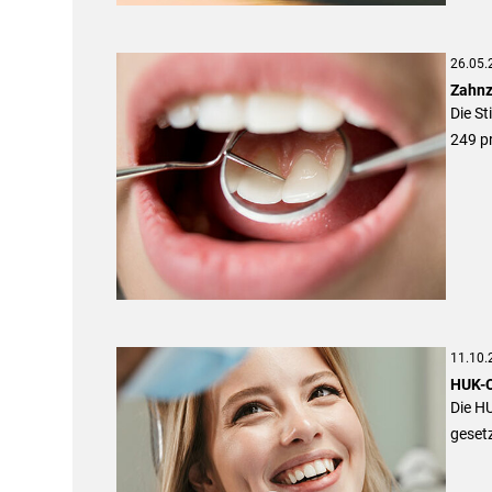
26.05.
Zahnz
Die St
249 p
11.10.
HUK-C
Die H
gesetz