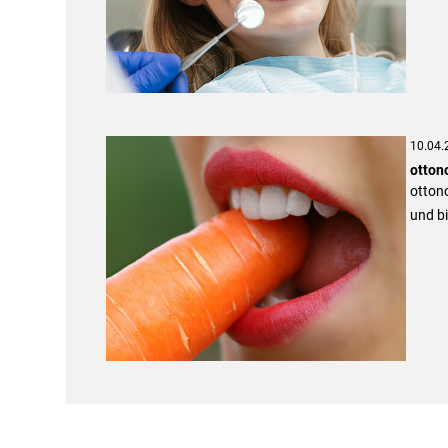
10.04.
otton
ottono
und bi