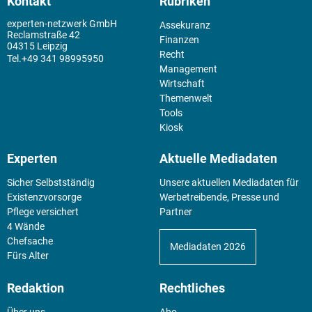
Kontakt
Rubriken
experten-netzwerk GmbH
Assekuranz
Reclamstraße 42
Finanzen
04315 Leipzig
Recht
+49 341 98995950
Management
Wirtschaft
Themenwelt
Tools
Kiosk
Experten
Aktuelle Mediadaten
Sicher Selbstständig
Unsere aktuellen Mediadaten für
Existenz­vorsorge
Werbetreibende, Presse und
Pflege versichert
Partner
4 Wände
Chefsache
Mediadaten 2026
Fürs Alter
Redaktion
Rechtliches
Über uns
Abo