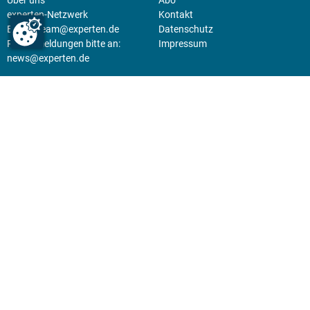
experten-Netzwerk
Kontakt
E-Mail:
team@experten.de
Datenschutz
Pressemeldungen bitte an:
Impressum
news@experten.de
KIOSK
Unsere Magazine gibt es digital
im
Kiosk
.
Abo
Hier geht's zum Print Abo und
zum gesamten Online Angebot
des expertenReport.
Jetzt anmelden!
© 2026 experten-netzwerk GmbH