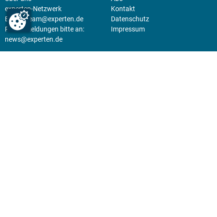
experten-Netzwerk
Kontakt
E-Mail:
team@experten.de
Datenschutz
Pressemeldungen bitte an:
Impressum
news@experten.de
KIOSK
Unsere Magazine gibt es digital
im
Kiosk
.
Abo
Hier geht's zum Print Abo und
zum gesamten Online Angebot
des expertenReport.
Jetzt anmelden!
© 2026 experten-netzwerk GmbH