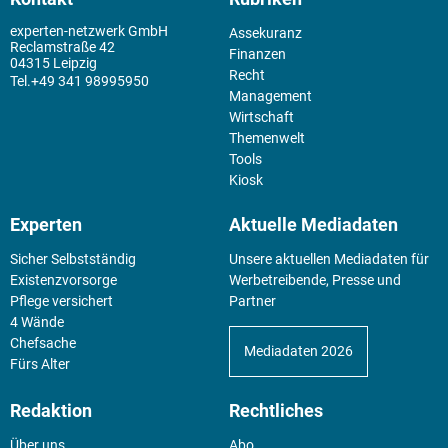
experten-netzwerk GmbH
Assekuranz
Reclamstraße 42
Finanzen
04315 Leipzig
Recht
+49 341 98995950
Management
Wirtschaft
Themenwelt
Tools
Kiosk
Experten
Aktuelle Mediadaten
Sicher Selbstständig
Unsere aktuellen Mediadaten für
Existenz­vorsorge
Werbetreibende, Presse und
Pflege versichert
Partner
4 Wände
Chefsache
Mediadaten 2026
Fürs Alter
Redaktion
Rechtliches
Über uns
Abo