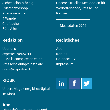
Sicher Selbstständig
Unsere aktuellen Mediadaten für
Existenz­vorsorge
Werbetreibende, Presse und
Pflege versichert
Partner
4 Wände
Chefsache
Mediadaten 2026
Fürs Alter
Redaktion
Rechtliches
Über uns
Abo
experten-Netzwerk
Kontakt
E-Mail:
team@experten.de
Datenschutz
Pressemeldungen bitte an:
Impressum
news@experten.de
KIOSK
Unsere Magazine gibt es digital
im
Kiosk
.
Abo
Hier geht's zum Print Abo und