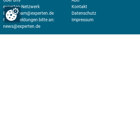
experten-Netzwerk
Kontakt
E-Mail:
team@experten.de
Datenschutz
Pressemeldungen bitte an:
Impressum
news@experten.de
KIOSK
Unsere Magazine gibt es digital
im
Kiosk
.
Abo
Hier geht's zum Print Abo und
zum gesamten Online Angebot
des expertenReport.
Jetzt anmelden!
© 2026 experten-netzwerk GmbH