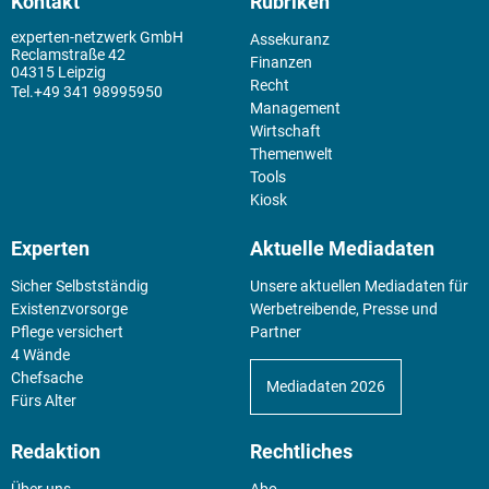
Kontakt
Rubriken
experten-netzwerk GmbH
Assekuranz
Reclamstraße 42
Finanzen
04315 Leipzig
Recht
+49 341 98995950
Management
Wirtschaft
Themenwelt
Tools
Kiosk
Experten
Aktuelle Mediadaten
Sicher Selbstständig
Unsere aktuellen Mediadaten für
Existenz­vorsorge
Werbetreibende, Presse und
Pflege versichert
Partner
4 Wände
Chefsache
Mediadaten 2026
Fürs Alter
Redaktion
Rechtliches
Über uns
Abo